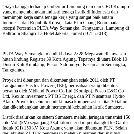
“Saya bangga terhadap Gubernur Lampung dan dan CEO Komipo
yang mengembangkan industri tenaga listrik di Indonesia dan
memimpin kerja sama tenaga kerja yang sangat baik antara
Indonesia dan Republik Korea,” kata Kim Chang Beom pada
resepsi Peresmian PLTA Way Semangka, Tanggamus, Lampung di
Ballroom Shangri-La Hotel Jakarta, Jumat (16/11/2018).
PLTA Way Semangka memiliki daya 2×28 Megawatt di kawasan
hutan lindung Register 39 Kota Agung. Tepatnya di utara Blok 10
Dusun Kali Kumbang, Pekon Sidomulyo, Kecamatan Semangka,
Tanggamus.
Proyek ini dibangun dan dikembangkan sejak 2011 oleh PT
Tanggamus Electric Power (TEP), perusahaan yang dibentuk
bersama oleh Midland Power Co Ltd (Komipo), Posco E&C Co
Ltd, Kexim investment, PT BS Energi, dan PT Nusantara Hydro
Alam. Proyek tersebut memiliki masa kompensasi sekitar 30 tahun
dan dikembangkan untuk memenuhi kebutuhan listrik Sumatera.
Listrik disalurkan ke sistem Sumatera melalui jaringan transmisi 150
kilo Volt (kV) sepanjang 33,4 kilometer dari pembangkit ke Gardu
Induk (GI) 150 kV Kota Agung yang akan dibangun PLN. Selain
dari ekuitas PT TEP, pendanaan melalui pinjaman dari institusi