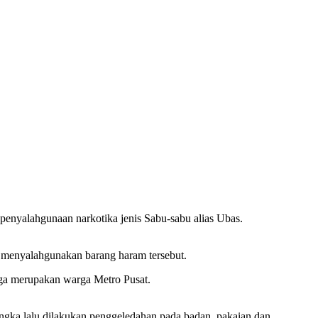
alahgunaan narkotika jenis Sabu-sabu alias Ubas.
k menyalahgunakan barang haram tersebut.
juga merupakan warga Metro Pusat.
gka lalu dilakukan penggeledahan pada badan, pakaian dan