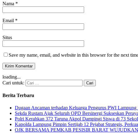
Nama
*
Email
*
Situs
Save my name, email, and website in this browser for the next tim
loading...
Cari untuk:
Berita Terbaru
Dugaan Ancaman terhadap Keluarga Pengurus PWI Lampung Di
Sekda Rustam Ajak Seluruh OPD Bersinergi Sukseskan Pera
Polri Kerahkan 372 Taruna Akpol Dampingi Siswa di 73 Sek
Kapolda Lampung Pimpin Sertijab 12 Pejabat Strategis, Perkuat
OJK BERSAMA PEMKAB PESISIR BARAT WUJUDKAN 