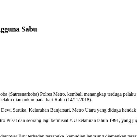
ngguna Sabu
esnarkoba) Polres Metro, kembali menangkap terduga pelaku peny
pelaku diamankan pada hari Rabu (14/11/2018).
an Dewi Sartika, Kelurahan Banjarsari, Metro Utara yang diduga henda
tro Pusat dan seorang lagi berinisial Y.U kelahiran tahun 1991, yang 
rcover Buy terhadap tersangka, kemudian langsung diamankan tersan