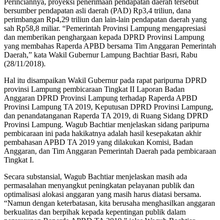
Perinciannya, proyeksi penerimaan pendapatan daerah tersebut
bersumber pendapatan asli daerah (PAD) Rp3,4 triliun, dana
perimbangan Rp4,29 triliun dan lain-lain pendapatan daerah yang
sah Rp58,8 miliar. “Pemerintah Provinsi Lampung mengapresiasi
dan memberikan penghargaan kepada DPRD Provinsi Lampung
yang membahas Raperda APBD bersama Tim Anggaran Pemerintah
Daerah,” kata Wakil Gubernur Lampung Bachtiar Basri, Rabu
(28/11/2018).
Hal itu disampaikan Wakil Gubernur pada rapat paripurna DPRD
provinsi Lampung pembicaraan Tingkat II Laporan Badan
Anggaran DPRD Provinsi Lampung terhadap Raperda APBD
Provinsi Lampung TA 2019, Keputusan DPRD Provinsi Lampung,
dan penandatanganan Raperda TA 2019, di Ruang Sidang DPRD
Provinsi Lampung. Wagub Bachtiar menjelaskan sidang paripurna
pembicaraan ini pada hakikatnya adalah hasil kesepakatan akhir
pembahasan APBD TA 2019 yang dilakukan Komisi, Badan
Anggaran, dan Tim Anggaran Pemerintah Daerah pada pembicaraan
Tingkat I.
Secara substansial, Wagub Bachtiar menjelaskan masih ada
permasalahan menyangkut peningkatan pelayanan publik dan
optimalisasi alokasi anggaran yang masih harus diatasi bersama.
“Namun dengan keterbatasan, kita berusaha menghasilkan anggaran
berkualitas dan berpihak kepada kepentingan publik dalam