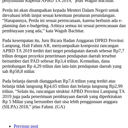
penyusunan Raperda APBD TA 2019,” jelas Wagub Bachtiar.
Perda ini akan disampaikan kepada Menteri Dalam Negeri untuk
dievaluasi lebih lanjut sesuai ketentuan peraturan perundangan.
“Harapannya, Perda ini sesuai perencanaan, karena berbasis ada e-
planning dan e-budgeting. Artinya semua ini sesuai perencanaan dan
pembiayaan yang ada,” kata Wagub Bachtiar.
Pada kesempatan itu, Juru Bicara Badan Anggaran DPRD Provinsi
Lampung, Hali Fahmi AR, menyampaikan komposisi rancangan
APBD TA 2019 terdiri dari target pendapatan daerah sebesar Rp7,7
triliun dengan proyeksi penerimaan pendapatan daerah tersebut
bersumber dari PAD sebesar Rp3,4 triliun. Kemudian, dana
perimbangan Rp 4,29 triliun dan lain-lain pendapatan daerah yang
sah Rp58,8 miliar.
Pada belanja daerah dianggarkan Rp7,6 triliun yang terdiri atas
belanja tidak langsung Rp4,65 triliun dan belanja langsung Rp2,99
triliun. “Selain itu, rancangan struktur APBD Provinsi Lampung TA
2019 juga pada penerimaan pembiayaan daerah yang diperkirakan
Rp 5 Miliar yang bersumber dari sisa lebih penggunaan anggara
(SILPA) 2018,” jelas Fahmi. (GA)
Previous post