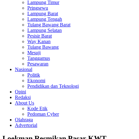
Lampung Timur
Pringsewu
Lampung Barat
Lampung Tengah
Tulang Bawang Barat
Lampung Selatan
Pesisir Barat
Way Kanan
Tulang Bawang
Mesuji
Tanggamus
Pesawaran
Nasional
Politik
Ekonomi
Pendidikan dan Teknologi
Opini
Redaksi
About Us
Kode Etik
Pedoman Cyber
Olahraga
Advertorial
Loekman Resmikan Pasar KWT