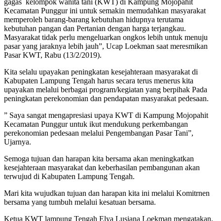
gagas kelompok wanita tani (KWT) di Kampung Mojopahit
Kecamatan Punggur ini untuk semakin memudahkan masyarakat
memperoleh barang-barang kebutuhan hidupnya terutama
kebutuhan pangan dan Pertanian dengan harga terjangkau.
Masyarakat tidak perlu mengeluarkan ongkos lebih untuk menuju
pasar yang jaraknya lebih jauh”, Ucap Loekman saat meresmikan
Pasar KWT, Rabu (13/2/2019).
Kita selalu upayakan peningkatan kesejahteraan masyarakat di
Kabupaten Lampung Tengah harus secara terus menerus kita
upayakan melalui berbagai program/kegiatan yang berpihak Pada
peningkatan perekonomian dan pendapatan masyarakat pedesaan.
” Saya sangat mengapresiasi upaya KWT di Kampung Mojopahit
Kecamatan Punggur untuk ikut mendukung perkembangan
perekonomian pedesaan melalui Pengembangan Pasar Tani”,
Ujarnya.
Semoga tujuan dan harapan kita bersama akan meningkatkan
kesejahteraan masyarakat dan keberhasilan pembangunan akan
terwujud di Kabupaten Lampung Tengah.
Mari kita wujudkan tujuan dan harapan kita ini melalui Komitrnen
bersama yang tumbuh melalui kesatuan bersama.
Ketua KWT lampung Tengah Elya Lusiana Loekman mengatakan,