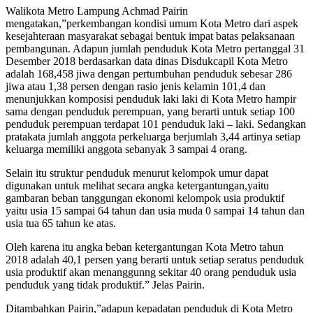
Walikota Metro Lampung Achmad Pairin
mengatakan,”perkembangan kondisi umum Kota Metro dari aspek
kesejahteraan masyarakat sebagai bentuk impat batas pelaksanaan
pembangunan. Adapun jumlah penduduk Kota Metro pertanggal 31
Desember 2018 berdasarkan data dinas Disdukcapil Kota Metro
adalah 168,458 jiwa dengan pertumbuhan penduduk sebesar 286
jiwa atau 1,38 persen dengan rasio jenis kelamin 101,4 dan
menunjukkan komposisi penduduk laki laki di Kota Metro hampir
sama dengan penduduk perempuan, yang berarti untuk setiap 100
penduduk perempuan terdapat 101 penduduk laki – laki. Sedangkan
pratakata jumlah anggota perkeluarga berjumlah 3,44 artinya setiap
keluarga memiliki anggota sebanyak 3 sampai 4 orang.
Selain itu struktur penduduk menurut kelompok umur dapat
digunakan untuk melihat secara angka ketergantungan,yaitu
gambaran beban tanggungan ekonomi kelompok usia produktif
yaitu usia 15 sampai 64 tahun dan usia muda 0 sampai 14 tahun dan
usia tua 65 tahun ke atas.
Oleh karena itu angka beban ketergantungan Kota Metro tahun
2018 adalah 40,1 persen yang berarti untuk setiap seratus penduduk
usia produktif akan menanggunng sekitar 40 orang penduduk usia
penduduk yang tidak produktif.” Jelas Pairin.
Ditambahkan Pairin,”adapun kepadatan penduduk di Kota Metro