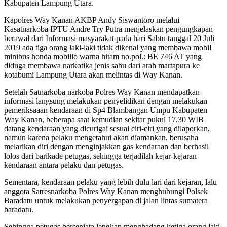
Kabupaten Lampung Utara.
Kapolres Way Kanan AKBP Andy Siswantoro melalui
Kasatnarkoba IPTU Andre Try Putra menjelaskan pengungkapan
berawal dari Informasi masyarakat pada hari Sabtu tanggal 20 Juli
2019 ada tiga orang laki-laki tidak dikenal yang membawa mobil
minibus honda mobilio warna hitam no.pol.: BE 746 AT yang
diduga membawa narkotika jenis sabu dari arah martapura ke
kotabumi Lampung Utara akan melintas di Way Kanan.
Setelah Satnarkoba narkoba Polres Way Kanan mendapatkan
informasi langsung melakukan penyelidikan dengan melakukan
pemeriksaaan kendaraan di Sp4 Blambangan Umpu Kabupaten
Way Kanan, beberapa saat kemudian sekitar pukul 17.30 WIB
datang kendaraan yang dicurigai sesuai ciri-ciri yang dilaporkan,
namun karena pelaku mengetahui akan diamankan, berusaha
melarikan diri dengan menginjakkan gas kendaraan dan berhasil
lolos dari barikade petugas, sehingga terjadilah kejar-kejaran
kendaraan antara pelaku dan petugas.
Sementara, kendaraan pelaku yang lebih dulu lari dari kejaran, lalu
anggota Satresnarkoba Polres Way Kanan menghubungi Polsek
Baradatu untuk melakukan penyergapan di jalan lintas sumatera
baradatu.
Sehingga petugas bersenjata lengkap menghadang ketiga orang laki