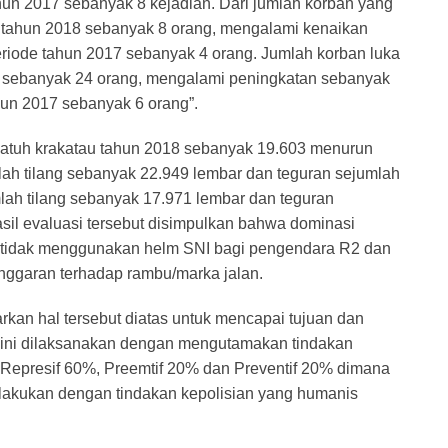
hun 2017 sebanyak 8 kejadian. Dari jumlah korban yang
u tahun 2018 sebanyak 8 orang, mengalami kenaikan
riode tahun 2017 sebanyak 4 orang. Jumlah korban luka
8 sebanyak 24 orang, mengalami peningkatan sebanyak
un 2017 sebanyak 6 orang”.
 patuh krakatau tahun 2018 sebanyak 19.603 menurun
lah tilang sebanyak 22.949 lembar dan teguran sejumlah
ah tilang sebanyak 17.971 lembar dan teguran
sil evaluasi tersebut disimpulkan bahwa dominasi
n tidak menggunakan helm SNI bagi pengendara R2 dan
anggaran terhadap rambu/marka jalan.
rkan hal tersebut diatas untuk mencapai tujuan dan
i ini dilaksanakan dengan mengutamakan tindakan
ut Represif 60%, Preemtif 20% dan Preventif 20% dimana
dilakukan dengan tindakan kepolisian yang humanis