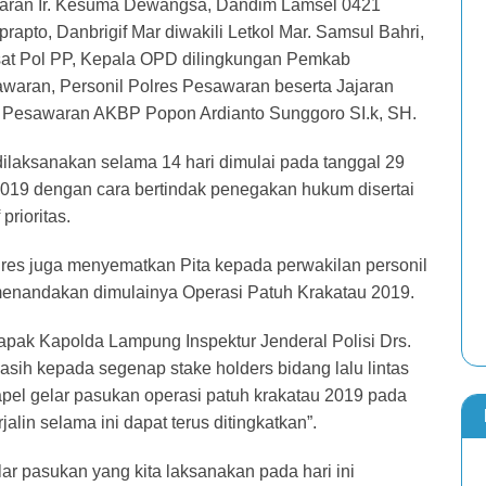
aran Ir. Kesuma Dewangsa, Dandim Lamsel 0421
apto, Danbrigif Mar diwakili Letkol Mar. Samsul Bahri,
sat Pol PP, Kepala OPD dilingkungan Pemkab
waran, Personil Polres Pesawaran beserta Jajaran
s Pesawaran AKBP Popon Ardianto Sunggoro SI.k, SH.
ilaksanakan selama 14 hari dimulai pada tanggal 29
19 dengan cara bertindak penegakan hukum disertai
prioritas.
res juga menyematkan Pita kepada perwakilan personil
menandakan dimulainya Operasi Patuh Krakatau 2019.
ak Kapolda Lampung Inspektur Jenderal Polisi Drs.
sih kepada segenap stake holders bidang lalu lintas
pel gelar pasukan operasi patuh krakatau 2019 pada
rjalin selama ini dapat terus ditingkatkan”.
lar pasukan yang kita laksanakan pada hari ini