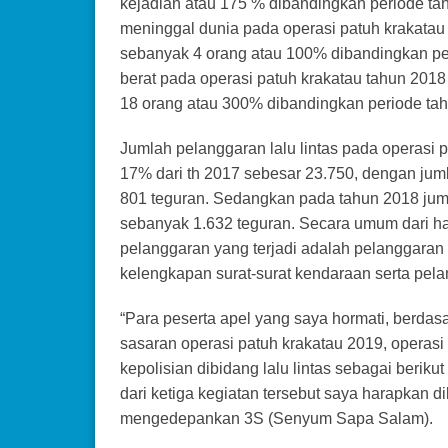
kejadian atau 175 % dibandingkan periode ta
meninggal dunia pada operasi patuh krakata
sebanyak 4 orang atau 100% dibandingkan pe
berat pada operasi patuh krakatau tahun 201
18 orang atau 300% dibandingkan periode tah
Jumlah pelanggaran lalu lintas pada operasi
17% dari th 2017 sebesar 23.750, dengan jum
801 teguran. Sedangkan pada tahun 2018 juml
sebanyak 1.632 teguran. Secara umum dari ha
pelanggaran yang terjadi adalah pelanggara
kelengkapan surat-surat kendaraan serta pel
“Para peserta apel yang saya hormati, berdasa
sasaran operasi patuh krakatau 2019, operas
kepolisian dibidang lalu lintas sebagai berik
dari ketiga kegiatan tersebut saya harapkan 
mengedepankan 3S (Senyum Sapa Salam).