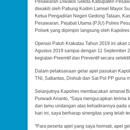
Pesawaran Diwakili Sekda Kabupaten Pesaw
diwakili oleh Pabung Kodim Lamsel Mayor Supr
Ketua Pengadilan Negeri Gedong Tataan, Ka
Pesawaran, Pejabat Utama (PJU) Polres Pesa
Polsek yang dipimpin langsung oleh Kapolre
Operasi Patuh Krakatau Tahun 2019 ini akan d
Agustus 2019 sampai dengan 11 September 20
kegiatan Preemtif dan Preventif secara selektif 
Dalam pelaksanaan gelar apel pasukan Kapol
TNI, Satlantas, Dishub dan Sat Pol PP guna 
Selanjutnya Kapolres membacakan amanat Bap
Purwadi Arianto, “Saya mengucapkan terima ka
dan tamu undangan atas kehadirannya pada a
hari ini, saya berharap sinergitas yang telah te
“Para peserta apel yang saya hormati, apel ge