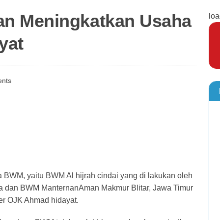
an Meningkatkan Usaha
loa
yat
nts
BWM, yaitu BWM Al hijrah cindai yang di lakukan oleh
a dan BWM ManternanAman Makmur Blitar, Jawa Timur
er OJK Ahmad hidayat.