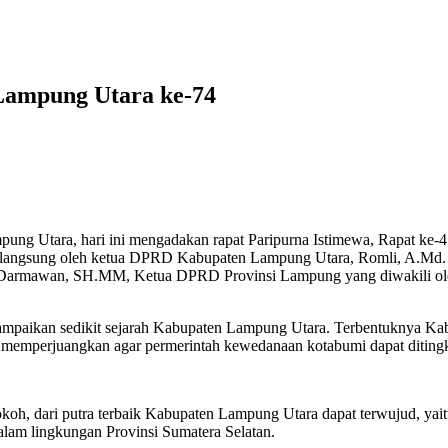
ampung Utara ke-74
g Utara, hari ini mengadakan rapat Paripurna Istimewa, Rapat ke-4 
a langsung oleh ketua DPRD Kabupaten Lampung Utara, Romli, A.Md. 
ul Darmawan, SH.MM, Ketua DPRD Provinsi Lampung yang diwakili ol
kan sedikit sejarah Kabupaten Lampung Utara. Terbentuknya Kabupa
ma memperjuangkan agar permerintah kewedanaan kotabumi dapat ditin
oh, dari putra terbaik Kabupaten Lampung Utara dapat terwujud, ya
am lingkungan Provinsi Sumatera Selatan.