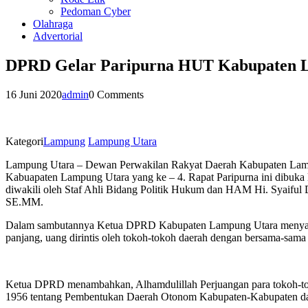
Pedoman Cyber
Olahraga
Advertorial
DPRD Gelar Paripurna HUT Kabupaten L
16 Juni 2020
admin
0 Comments
Kategori
Lampung
Lampung Utara
Lampung Utara – Dewan Perwakilan Rakyat Daerah Kabupaten Lampun
Kabuapaten Lampung Utara yang ke – 4. Rapat Paripurna ini dibuk
diwakili oleh Staf Ahli Bidang Politik Hukum dan HAM Hi. Syaif
SE.MM.
Dalam sambutannya Ketua DPRD Kabupaten Lampung Utara menyampai
panjang, uang dirintis oleh tokoh-tokoh daerah dengan bersama-sa
Ketua DPRD menambahkan, Alhamdulillah Perjuangan para tokoh-tok
1956 tentang Pembentukan Daerah Otonom Kabupaten-Kabupaten dal