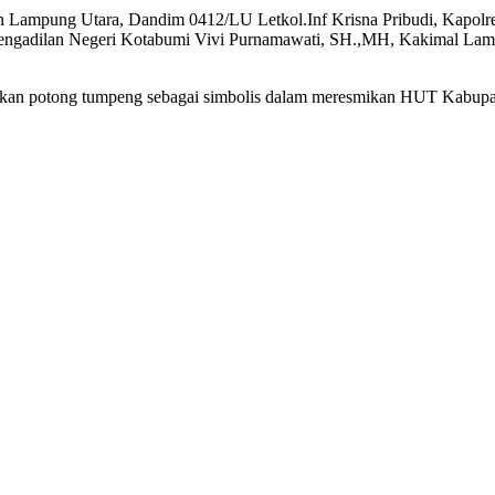
ten Lampung Utara, Dandim 0412/LU Letkol.Inf Krisna Pribudi, Kapo
engadilan Negeri Kotabumi Vivi Purnamawati, SH.,MH, Kakimal Lamp
an potong tumpeng sebagai simbolis dalam meresmikan HUT Kabupat