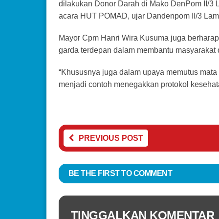
dilakukan Donor Darah di Mako DenPom II/3
acara HUT POMAD, ujar Dandenpom II/3 Lam
Mayor Cpm Hanri Wira Kusuma juga berharap a
garda terdepan dalam membantu masyarakat 
“Khususnya juga dalam upaya memutus mata ran
menjadi contoh menegakkan protokol kesehata
PREVIOUS POST
BE THE FIRST TO COMMENT
TINGGALKAN KOMENTAR