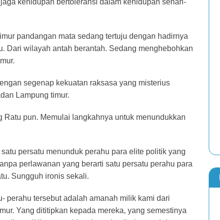
jaga kehidupan bertoleransi dalam kehidupan sehari-
timur pandangan mata sedang tertuju dengan hadirnya
tu. Dari wilayah antah berantah. Sedang menghebohkan
mur.
dengan segenap kekuatan raksasa yang misterius
dan Lampung timur.
ng Ratu pun. Memulai langkahnya untuk menundukkan
atu persatu menunduk perahu para elite politik yang
npa perlawanan yang berarti satu persatu perahu para
atu. Sungguh ironis sekali.
hu- perahu tersebut adalah amanah milik kami dari
r. Yang dititipkan kepada mereka, yang semestinya