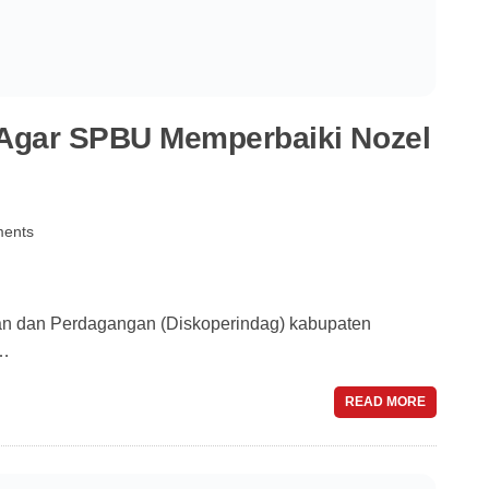
t…
READ MORE
Palsu di Lambar Dibekuk
ents
Polres Lampung Barat menangkap 3 orang pelaku
READ MORE