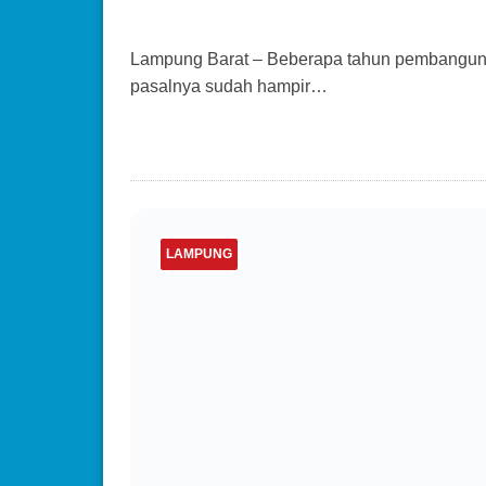
Lampung Barat – Beberapa tahun pembangunan j
pasalnya sudah hampir…
LAMPUNG
Sri Hartati: Kita Memint
yang Disegel
19 Desember 2019
admin
0 Comm
Lampung Barat – Dinas Koperasi, Perindustr