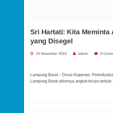
Lampung Barat akhirnya angkat bicara terkai
LAMPUNG
3 Pelaku Pengedar Uang 
Polisi
19 Desember 2019
admin
0 Comm
Lampung Barat – Jajaran Polsek Bengkunat 
pengedar uang palsu…