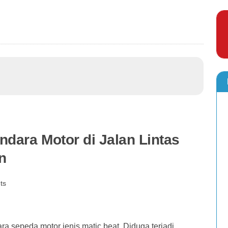
dara Motor di Jalan Lintas
n
ts
 sepeda motor jenis matic beat. Diduga terjadi