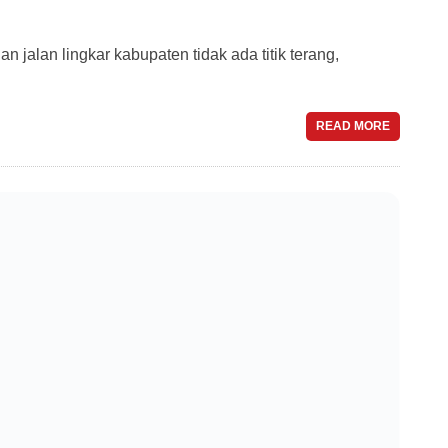
alan lingkar kabupaten tidak ada titik terang,
READ MORE
a Agar SPBU Memperbaiki Nozel
ents
ian dan Perdagangan (Diskoperindag) kabupaten