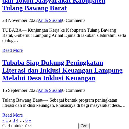
dan Tokoh Masyarakat Kabupaten
Tulang Bawang Barat
23 November 2022
Anita Susanti
0 Comments
TUBABA— Kunjungan Kerja ke Kabupaten Tulang Bawang
Barat, Gubernur Lampung Arinal Djunaidi lakukan silaturahmi serta
dialog…
Read More
Tubaba Siap Dukung Peningkatan
Literasi dan Inklusi Keuangan Lampung
Melalui Desa Inklusi Keuangan
15 September 2022
Anita Susanti
0 Comments
Tulang Bawang Barat—- Sebagai bentuk program peningkatan
literasi dan inklusi keuangan, khususnya di bagi masyarakat desa,…
Read More
«
1
2
3
4
…
6
»
Cari untuk: