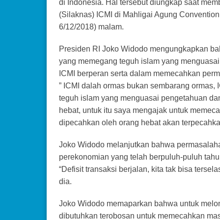
di Indonesia. Hal tersebut diungkap saat mem
(Silaknas) ICMI di Mahligai Agung Conventio
6/12/2018) malam.
Presiden RI Joko Widodo mengungkapkan bah
yang memegang teguh islam yang menguasai 
ICMI berperan serta dalam memecahkan permas
” ICMI dalah ormas bukan sembarang ormas,
teguh islam yang menguasai pengetahuan dan 
hebat, untuk itu saya mengajak untuk memeca
dipecahkan oleh orang hebat akan terpecahkan
Joko Widodo melanjutkan bahwa permasalahan y
perekonomian yang telah berpuluh-puluh tahun
“Defisit transaksi berjalan, kita tak bisa ter
dia.
Joko Widodo memaparkan bahwa untuk melom
dibutuhkan terobosan untuk memecahkan mas