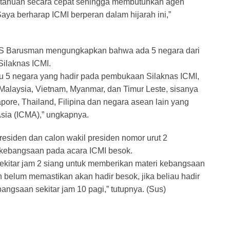
ngetahuan secara cepat sehingga membutuhkan agen
aya berharap ICMI berperan dalam hijarah ini,”
 S Barusman mengungkapkan bahwa ada 5 negara dari
Silaknas ICMI.
ru 5 negara yang hadir pada pembukaan Silaknas ICMI,
 Malaysia, Vietnam, Myanmar, dan Timur Leste, sisanya
pore, Thailand, Filipina dan negara asean lain yang
sia (ICMA),” ungkapnya.
siden dan calon wakil presiden nomor urut 2
 kebangsaan pada acara ICMI besok.
sekitar jam 2 siang untuk memberikan materi kebangsaan
elum memastikan akan hadir besok, jika beliau hadir
angsaan sekitar jam 10 pagi,” tutupnya. (Sus)