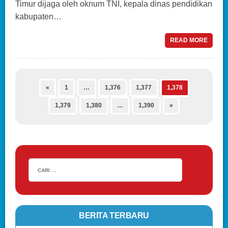
Timur dijaga oleh oknum TNI, kepala dinas pendidikan
kabupaten…
READ MORE
«
1
…
1,376
1,377
1,378
1,379
1,380
…
1,390
»
BERITA TERBARU