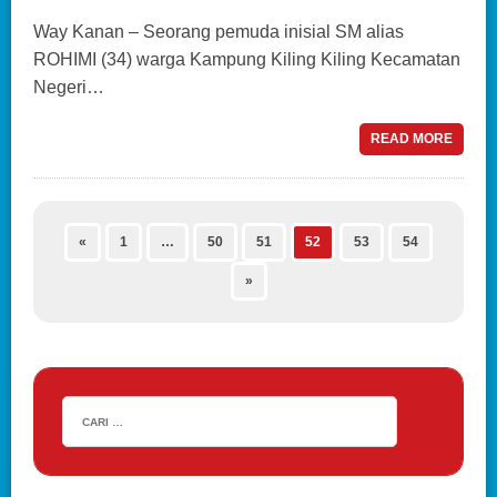
Way Kanan – Seorang pemuda inisial SM alias
ROHIMI (34) warga Kampung Kiling Kiling Kecamatan
Negeri…
READ MORE
«
1
…
50
51
52
53
54
»